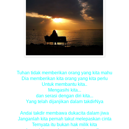
Tuhan tidak memberikan orang yang kita mahu
Dia memberikan kita orang yang kita perlu
Untuk membantu kita..
Mengasihi kita...
dan serasi dengan diri kita...
Yang telah dijanjikan dalam takdirNya
Andai takdir membawa dukacita dalam jiwa
Janganlah kita pernah takut melepaskan cinta
Ternyata itu bukan hak milik kita